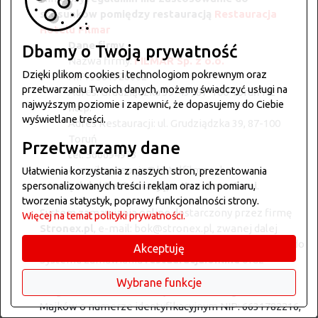
stosunków pomiędzy restauracją
Restauracja
Hotelu Filmar
Dane firmy
Dbamy o Twoją prywatność
Nazwa firmy:
FILMAR Sp. z o.o.
Dzięki plikom cookies i technologiom pokrewnym oraz
NIP:
9561926662
przetwarzaniu Twoich danych, możemy świadczyć usługi na
Adres:
Grudziądzka 39-43 , 87-100 Toruń PL
najwyższym poziomie i zapewnić, że dopasujemy do Ciebie
http:
wyświetlane treści.
Adres Restauracji:
ul. Grudziądzka 39, 87-100
Toruń
Przetwarzamy dane
tel:
566694973
e-mail:
recepcja@hotelfilmar.pl
Ułatwienia korzystania z naszych stron, prezentowania
zwaną dalej Restauracją, a Konsumentami
.
spersonalizowanych treści i reklam oraz ich pomiaru,
tworzenia statystyk, poprawy funkcjonalności strony.
System zamawiania online dostarczony przez firmę
Więcej na temat polityki prywatności.
Stronex.pl
, e-mail: bok@stronex.pl, zwanej dalej
Operatorem technicznym, której przysługują prawa do
Akceptuję
Systemu zamawiania
restauracja.online
oraz
zamawiaj.online
, oraz
firma
R system - rozwiązania
Wybrane funkcje
dla gastronomii
z siedzibą S. Żeromskiego 44, 26-110
Majków o numerze identyfikacyjnym NIP: 6631782216,