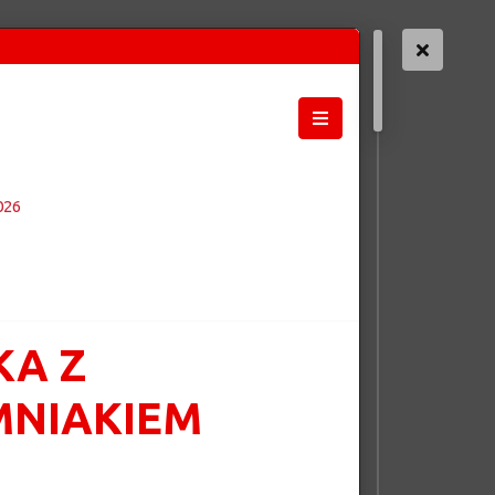
026
A Z
MNIAKIEM