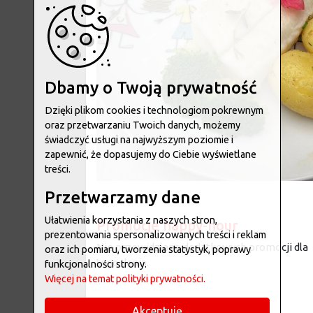
Dbamy o Twoją prywatność
Dzięki plikom cookies i technologiom pokrewnym
oraz przetwarzaniu Twoich danych, możemy
świadczyć usługi na najwyższym poziomie i
zapewnić, że dopasujemy do Ciebie wyświetlane
treści.
Przetwarzamy dane
Ułatwienia korzystania z naszych stron,
Promocje happy-hour
prezentowania spersonalizowanych treści i reklam
Nie przewidziano dodatkowych promocji dla
oraz ich pomiaru, tworzenia statystyk, poprawy
tego dania.
funkcjonalności strony.
Więcej na temat polityki prywatności.
Alergeny
Akceptuję