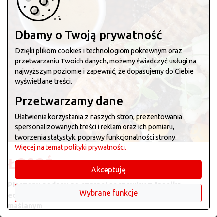
Dbamy o Twoją prywatność
Dzięki plikom cookies i technologiom pokrewnym oraz
przetwarzaniu Twoich danych, możemy świadczyć usługi na
najwyższym poziomie i zapewnić, że dopasujemy do Ciebie
wyświetlane treści.
Przetwarzamy dane
Ułatwienia korzystania z naszych stron, prezentowania
spersonalizowanych treści i reklam oraz ich pomiaru,
tworzenia statystyk, poprawy funkcjonalności strony.
Więcej na temat polityki prywatności.
ŁOSOŚ
Akceptuję
Pieczony podany na czarnej soczewicy z fasolką
Wybrane funkcje
edamame, palonym kalafiorem oraz sosem winno-
maślanym