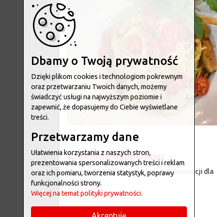
Dbamy o Twoją prywatność
Dzięki plikom cookies i technologiom pokrewnym
oraz przetwarzaniu Twoich danych, możemy
świadczyć usługi na najwyższym poziomie i
zapewnić, że dopasujemy do Ciebie wyświetlane
treści.
Przetwarzamy dane
Ułatwienia korzystania z naszych stron,
Promocje happy-hour
prezentowania spersonalizowanych treści i reklam
Nie przewidziano dodatkowych promocji dla
oraz ich pomiaru, tworzenia statystyk, poprawy
tego dania.
funkcjonalności strony.
Więcej na temat polityki prywatności.
Alergeny
Akceptuję