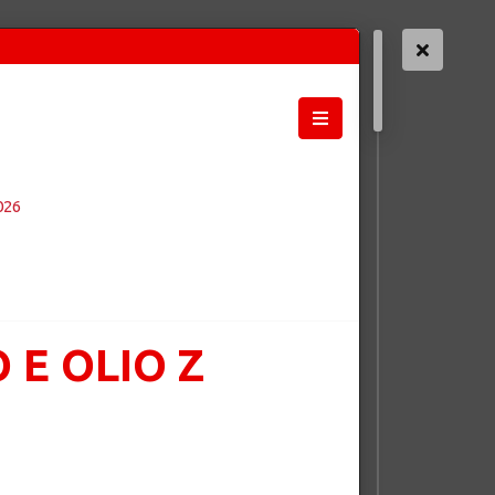
026
 E OLIO Z