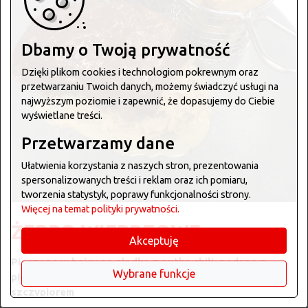
Dbamy o Twoją prywatność
Dzięki plikom cookies i technologiom pokrewnym oraz
przetwarzaniu Twoich danych, możemy świadczyć usługi na
najwyższym poziomie i zapewnić, że dopasujemy do Ciebie
wyświetlane treści.
Przetwarzamy dane
Ułatwienia korzystania z naszych stron, prezentowania
spersonalizowanych treści i reklam oraz ich pomiaru,
tworzenia statystyk, poprawy funkcjonalności strony.
Więcej na temat polityki prywatności.
ŻEBRO WIEPRZOWE
Akceptuję
Pieczone w bejcy na słodko z nutką chili, podane z
Wybrane funkcje
pieczonym ananasem oraz sałatką ziemniaczaną ze
szczypiorem