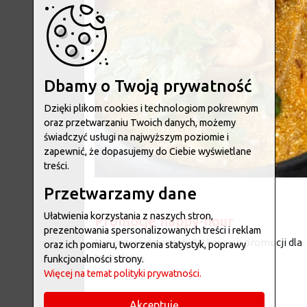
Dbamy o Twoją prywatność
Dzięki plikom cookies i technologiom pokrewnym
oraz przetwarzaniu Twoich danych, możemy
świadczyć usługi na najwyższym poziomie i
zapewnić, że dopasujemy do Ciebie wyświetlane
treści.
Przetwarzamy dane
Ułatwienia korzystania z naszych stron,
Promocje happy-hour
prezentowania spersonalizowanych treści i reklam
Nie przewidziano dodatkowych promocji dla
oraz ich pomiaru, tworzenia statystyk, poprawy
tego dania.
funkcjonalności strony.
Więcej na temat polityki prywatności.
Alergeny
Akceptuję