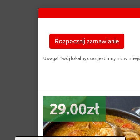
Rozpocznij zamawianie
Uwaga! Twój lokalny czas jest inny niż w mie
29.00zł